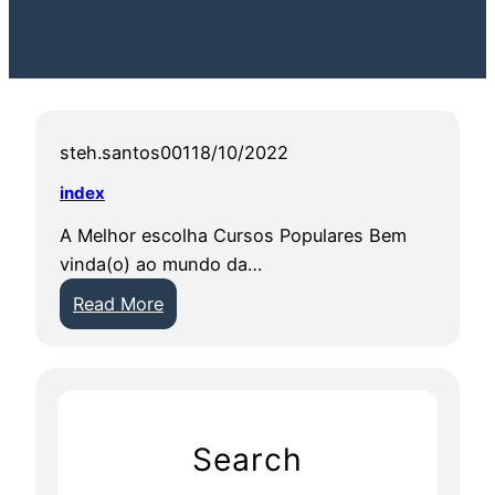
steh.santos001
18/10/2022
index
A Melhor escolha Cursos Populares Bem
vinda(o) ao mundo da…
:
Read More
i
n
d
e
x
Search