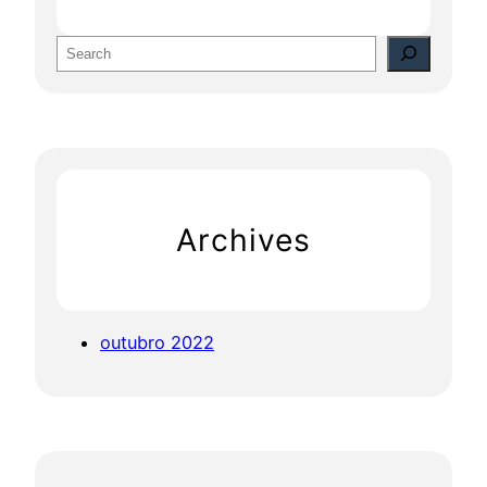
S
e
a
r
c
h
Archives
outubro 2022