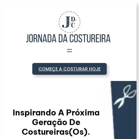
Pular
para
o
conteúdo
COMEÇE A COSTURAR HOJE
Inspirando A Próxima
Geração De
Costureiras(os).